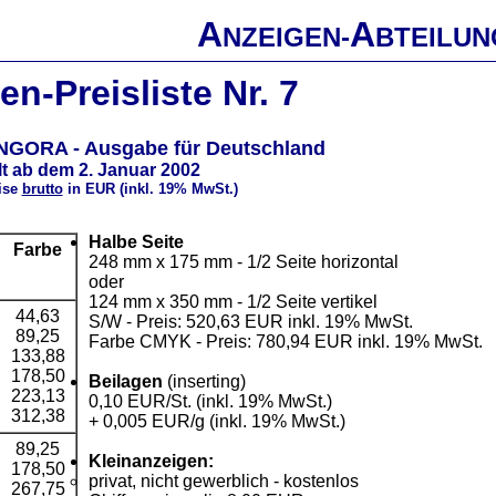
A
A
NZEIGEN-
BTEILUN
n-Preisliste Nr. 7
NGORA - Ausgabe für Deutschland
lt ab dem 2. Januar 2002
eise
brutto
in EUR (inkl. 19% MwSt.)
Halbe Seite
Farbe
248 mm x 175 mm - 1/2 Seite horizontal
oder
124 mm x 350 mm - 1/2 Seite vertikel
44,63
S/W - Preis: 520,63 EUR inkl. 19% MwSt.
89,25
Farbe CMYK - Preis: 780,94 EUR inkl. 19% MwSt.
133,88
178,50
Beilagen
(inserting)
223,13
0,10 EUR/St. (inkl. 19% MwSt.)
312,38
+ 0,005 EUR/g (inkl. 19% MwSt.)
89,25
Kleinanzeigen:
178,50
privat, nicht gewerblich - kostenlos
267,75