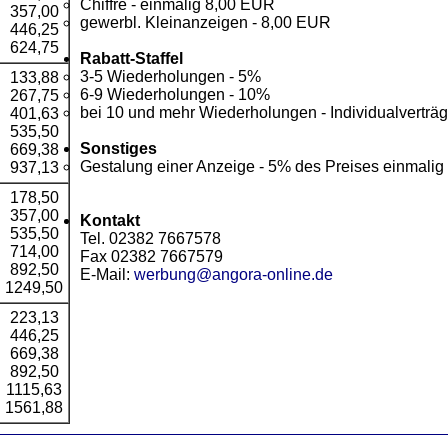
Chiffre - einmalig 8,00 EUR
357,00
gewerbl. Kleinanzeigen - 8,00 EUR
446,25
624,75
Rabatt-Staffel
3-5 Wiederholungen - 5%
133,88
6-9 Wiederholungen - 10%
267,75
bei 10 und mehr Wiederholungen - Individualverträ
401,63
535,50
Sonstiges
669,38
Gestalung einer Anzeige - 5% des Preises einmalig
937,13
178,50
357,00
Kontakt
535,50
Tel. 02382 7667578
714,00
Fax 02382 7667579
892,50
E-Mail:
werbung@angora-online.de
1249,50
223,13
446,25
669,38
892,50
1115,63
1561,88