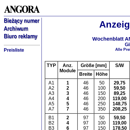
Anzeige
Wochenblatt A
Gi
Alle Pr
Preisliste
TYP
Anz.
Größe [mm]
S/W
Module
Breite
Höhe
A1
1
46
50
29,75
A2
2
46
100
59,50
A3
3
46
150
89,25
A4
4
46
200
119,00
A5
5
46
250
148,75
A7
7
46
350
208,25
B1
2
97
50
59,50
B2
4
97
100
119,00
B3
6
97
150
178,50